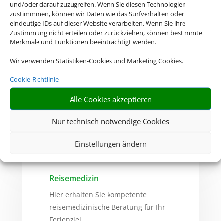
und/oder darauf zuzugreifen. Wenn Sie diesen Technologien
zustimmmen, können wir Daten wie das Surfverhalten oder
eindeutige IDs auf dieser Website verarbeiten. Wenn Sie ihre
Zustimmung nicht erteilen oder zurückziehen, können bestimmte
Merkmale und Funktionen beeinträchtigt werden.
Deutsche Visa und Konsular
Wir verwenden Statistiken-Cookies und Marketing Cookies.
Gesellschaft
Cookie-Richtlinie
Hier erhalten Sie Visa- und
Einreiseinformationen.
Alle Cookies akzeptieren
ZUR WEBSITE
Nur technisch notwendige Cookies
Einstellungen ändern
Reisemedizin
Hier erhalten Sie kompetente
reisemedizinische Beratung für Ihr
Ferienziel.