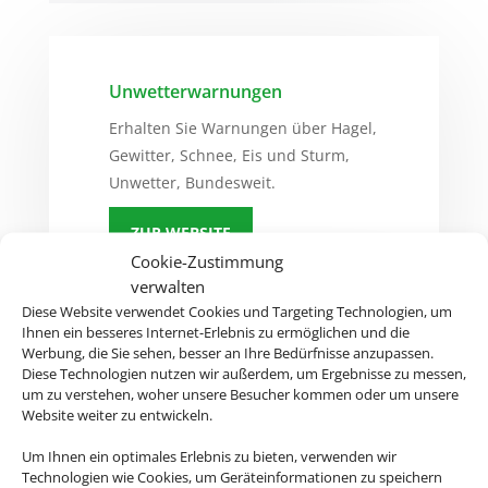
Unwetterwarnungen
Erhalten Sie Warnungen über Hagel,
Gewitter, Schnee, Eis und Sturm,
Unwetter, Bundesweit.
ZUR WEBSITE
Cookie-Zustimmung
verwalten
Diese Website verwendet Cookies und Targeting Technologien, um
Ihnen ein besseres Internet-Erlebnis zu ermöglichen und die
Werbung, die Sie sehen, besser an Ihre Bedürfnisse anzupassen.
Auswärtiges Amt
Diese Technologien nutzen wir außerdem, um Ergebnisse zu messen,
um zu verstehen, woher unsere Besucher kommen oder um unsere
Hier gibt´s Infos zu Ländern, Visa,
Website weiter zu entwickeln.
Europa und einigem mehr
Um Ihnen ein optimales Erlebnis zu bieten, verwenden wir
Technologien wie Cookies, um Geräteinformationen zu speichern
ZUR WEBSITE