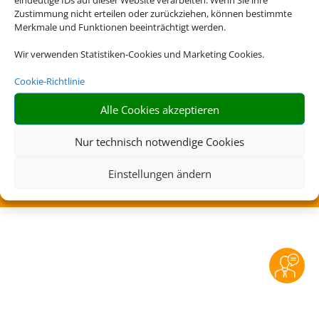
Zustimmung nicht erteilen oder zurückziehen, können bestimmte
Merkmale und Funktionen beeinträchtigt werden.
Rechtliche Informationen
Wir verwenden Statistiken-Cookies und Marketing Cookies.
Impressum
|
Datenschutzerklärung
|
Online Check-
Cookie-Richtlinie
In
|
Service
|
Blacklisted Airlines
|
AGB
|
Barrierefreiheitserklärung
Alle Cookies akzeptieren
Nur technisch notwendige Cookies
Einstellungen ändern
©
2026 • Schmetterling